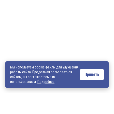
600036, г. Владимир, пр-кт Ленина, д. 73, оф. 31
8 (4922) 542-542
8 (4922) 540-706
540706@mail.ru
zakaz@vek33.ru
Мы используем cookie-файлы для улучшения
работы сайта. Продолжая пользоваться
Принять
сайтом, вы соглашаетесь с их
Обращаем ваше внимание, что сайт vek33.ru носит исключительно
использованием.
Подробнее
информационный характер и ни при каких условиях не является
публичной офертой. Подробную информацию о наличии товара, ценах и
условиях приобретения, пожалуйста, уточняйте у наших менеджеров.
Внимание! Если Вы не смогли найти интересующую Вас продукцию,
просим Вас обращаться к нашим менеджерам. На данный момент